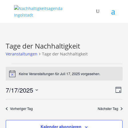
Tage der Nachhaltigkeit
Veranstaltungen
Tage der Nachhaltigkeit
Veranstaltungen
für
Keine Veranstaltungen für Juli 17, 2025 vorgesehen.
Hinweis
Juli
Ans
Ver
17,
7/17/2025
Tag
Ans
Nav
2025
Datum
Nav
wählen.
Vorheriger Tag
Nächster Tag
Kalender abonnieren