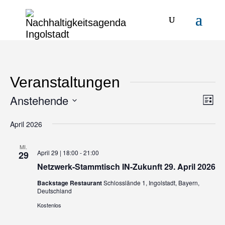
Veranstaltungen
Anstehende
Ansi
Ver
Liste
Ans
Navi
Datum
April 2026
Nav
wählen.
MI.
April 29 | 18:00
-
21:00
29
Netzwerk-Stammtisch IN-Zukunft 29. April 2026
Backstage Restaurant
Schlosslände 1, Ingolstadt, Bayern,
Deutschland
Kostenlos