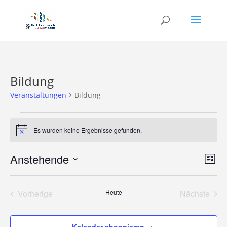
Bildung
Veranstaltungen
Bildung
Veranstaltungen
Es wurden keine Ergebnisse gefunden.
Hinweis
Ans
Ver
Anstehende
Liste
Ans
Nav
Datum
Nav
wählen.
Vorherige
Heute
Nächste
Veranstaltungen
Veransta