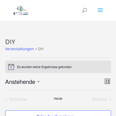
DIY
Veranstaltungen
DIY
Veranstaltungen
Es wurden keine Ergebnisse gefunden.
Hinweis
Ans
Ver
Anstehende
Liste
Ans
Nav
Datum
Nav
wählen.
Vorherige
Heute
Nächste
Veranstaltungen
Veransta