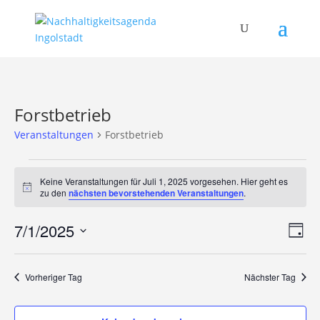
Forstbetrieb
Veranstaltungen
Forstbetrieb
Veranstaltungen
für
Keine Veranstaltungen für Juli 1, 2025 vorgesehen. Hier geht es
Hinweis
zu den
nächsten bevorstehenden Veranstaltungen
.
Juli
1,
Ans
Ver
7/1/2025
Tag
2025
Ans
Nav
Datum
Nav
wählen.
Vorheriger Tag
Nächster Tag