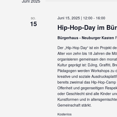
Juni 2025
wählen.
Juni 15, 2025 | 12:00
-
16:00
SO.
15
Hip-Hop-Day im Bü
Bürgerhaus - Neuburger Kasten
F
Der „Hip-Hop Day“ ist ein Projekt d
Alter von zehn bis 18 Jahren die Mö
organisieren gemeinsam den monatl
Kultur geprägt ist: DJing, Graffiti,
Pädagogen werden Workshops zu di
kreative und soziale Ausdrucksplat
bereits zweimal das Hip-Hop-Camp or
Offenheit und gegenseitigen Respek
oder Geschlecht sind alle Kinder u
Kunstformen und in altersgemischten
Gemeinschaft stärkt.
Kostenlos