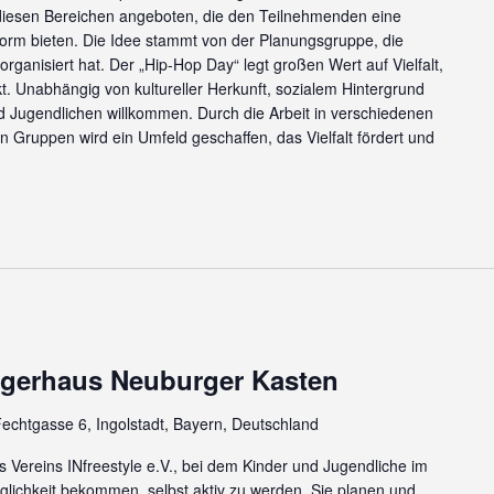
esen Bereichen angeboten, die den Teilnehmenden eine
tform bieten. Die Idee stammt von der Planungsgruppe, die
ganisiert hat. Der „Hip-Hop Day“ legt großen Wert auf Vielfalt,
t. Unabhängig von kultureller Herkunft, sozialem Hintergrund
nd Jugendlichen willkommen. Durch die Arbeit in verschiedenen
 Gruppen wird ein Umfeld geschaffen, das Vielfalt fördert und
rgerhaus Neuburger Kasten
echtgasse 6, Ingolstadt, Bayern, Deutschland
es Vereins INfreestyle e.V., bei dem Kinder und Jugendliche im
glichkeit bekommen, selbst aktiv zu werden. Sie planen und