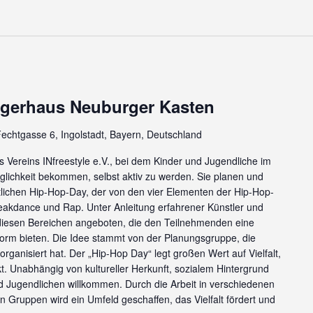
rgerhaus Neuburger Kasten
echtgasse 6, Ingolstadt, Bayern, Deutschland
es Vereins INfreestyle e.V., bei dem Kinder und Jugendliche im
glichkeit bekommen, selbst aktiv zu werden. Sie planen und
ichen Hip-Hop-Day, der von den vier Elementen der Hip-Hop-
 Breakdance und Rap. Unter Anleitung erfahrener Künstler und
esen Bereichen angeboten, die den Teilnehmenden eine
tform bieten. Die Idee stammt von der Planungsgruppe, die
ganisiert hat. Der „Hip-Hop Day“ legt großen Wert auf Vielfalt,
t. Unabhängig von kultureller Herkunft, sozialem Hintergrund
nd Jugendlichen willkommen. Durch die Arbeit in verschiedenen
 Gruppen wird ein Umfeld geschaffen, das Vielfalt fördert und