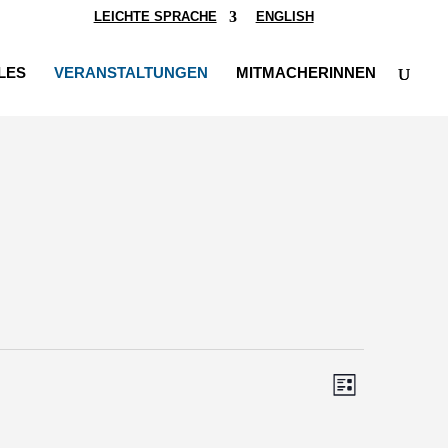
LEICHTE SPRACHE
ENGLISH
LES
VERANSTALTUNGEN
MITMACHERINNEN
Ansichten-
Veranstalt
Liste
Ansichten-
Navigation
Navigation