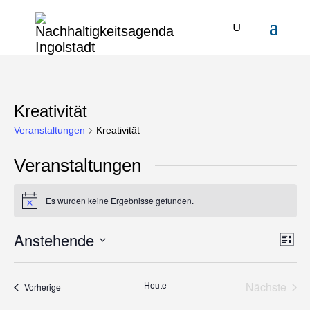
Kreativität
Veranstaltungen
Kreativität
Veranstaltungen
Es wurden keine Ergebnisse gefunden.
Hinweis
Anstehende
Ansi
Ver
Liste
Ans
Navi
Datum
Nav
wählen.
Heute
Nächste
Veranstaltungen
Vorherige
Veransta