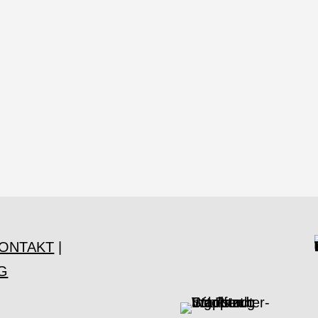
ONTAKT
|
G
t