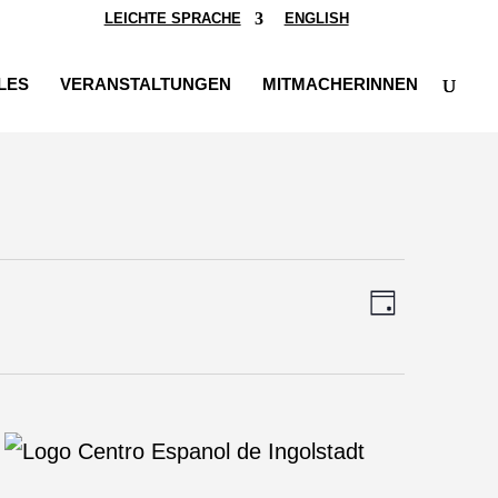
LEICHTE SPRACHE
ENGLISH
LES
VERANSTALTUNGEN
MITMACHERINNEN
Ansichten-
Veranstalt
Tag
Ansichten-
Navigation
Navigation