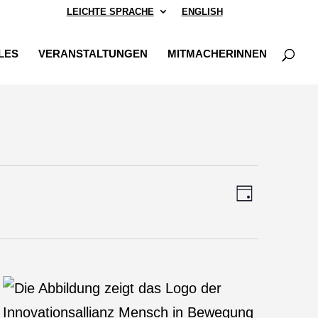
LEICHTE SPRACHE
ENGLISH
LES
VERANSTALTUNGEN
MITMACHERINNEN
Ansichten-
Veranstalt
Tag
Ansichten-
Navigation
Navigation