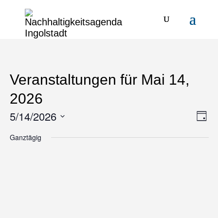
Veranstaltungen für Mai 14,
2026
5/14/2026
Ansi
Ver
Tag
Ans
Navi
Datum
Ganztägig
Nav
wählen.