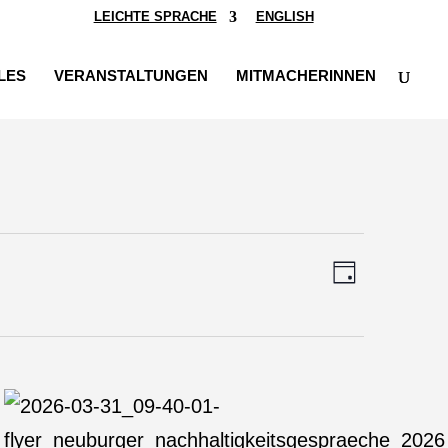
LEICHTE SPRACHE
ENGLISH
LES
VERANSTALTUNGEN
MITMACHERINNEN
Ansichten-
Veranstalt
Tag
Ansichten-
Navigation
Navigation