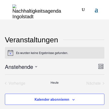
Veranstaltungen
Es wurden keine Ergebnisse gefunden.
Hinweis
Anstehende
Ansi
Ver
Liste
Ans
Navi
Datum
Nav
wählen.
Vorherige
Heute
Nächste
Veranstaltungen
Veransta
Kalender abonnieren