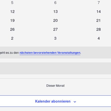
0
0
0
5
6
7
Veranstaltungen
Veranstaltungen
Veranst
0
0
0
12
13
14
Veranstaltungen
Veranstaltungen
Veranst
0
0
0
19
20
21
Veranstaltungen
Veranstaltungen
Veranst
0
0
0
26
27
28
Veranstaltungen
Veranstaltungen
Veranst
0
0
0
2
3
4
Veranstaltungen
Veranstaltungen
Veranst
geht es zu den
nächsten bevorstehenden Veranstaltungen
.
Dieser Monat
Kalender abonnieren