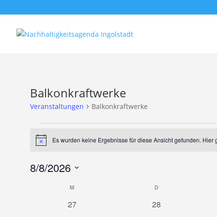
Balkonkraftwerke
Veranstaltungen
Balkonkraftwerke
Veranstaltungen
Es wurden keine Ergebnisse für diese Ansicht gefunden. Hier 
Hinweis
8/8/2026
Datum
Kalender
M
MONTAG
D
DIENSTAG
wählen.
von
0
0
27
28
Veranstaltungen
Veranstaltungen
Veranstaltungen