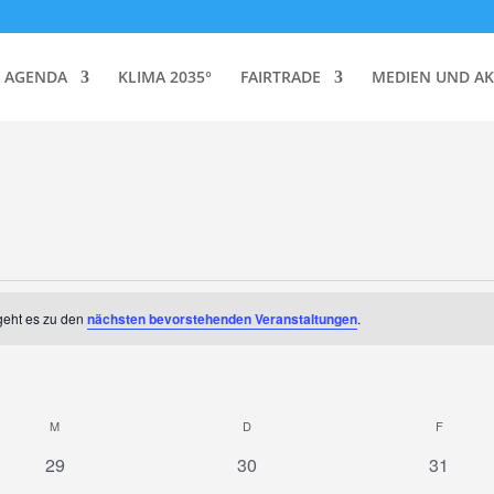
AGENDA
KLIMA 2035°
FAIRTRADE
MEDIEN UND AK
geht es zu den
nächsten bevorstehenden Veranstaltungen
.
M
MITTWOCH
D
DONNERSTAG
F
FREITA
0
0
0
29
30
31
Veranstaltungen
Veranstaltungen
Veranst