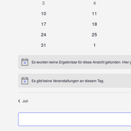
0
0
3
4
Veranstaltungen
Veranstaltungen
0
0
10
11
Veranstaltungen
Veranstaltungen
0
0
17
18
Veranstaltungen
Veranstaltungen
0
0
24
25
Veranstaltungen
Veranstaltungen
0
0
31
1
Veranstaltungen
Veranstaltungen
Es wurden keine Ergebnisse für diese Ansicht gefunden. Hier 
Hinweis
Es gibt keine Veranstaltungen an diesem Tag.
Hinweis
Juli