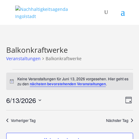
Balkonkraftwerke
Veranstaltungen
Balkonkraftwerke
Veranstaltungen
für
Keine Veranstaltungen für Juni 13, 2026 vorgesehen. Hier geht es
Hinweis
zu den
nächsten bevorstehenden Veranstaltungen
.
Juni
13,
Ans
Ver
6/13/2026
Tag
2026
Ans
Nav
Datum
Nav
wählen.
Vorheriger Tag
Nächster Tag