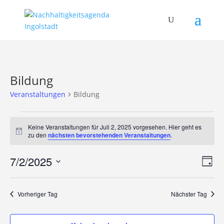
Bildung
Veranstaltungen
Bildung
Veranstaltungen
für
Keine Veranstaltungen für Juli 2, 2025 vorgesehen. Hier geht es
Hinweis
zu den
nächsten bevorstehenden Veranstaltungen
.
Juli
2,
Ans
Ver
7/2/2025
Tag
2025
Ans
Nav
Datum
Nav
wählen.
Vorheriger Tag
Nächster Tag