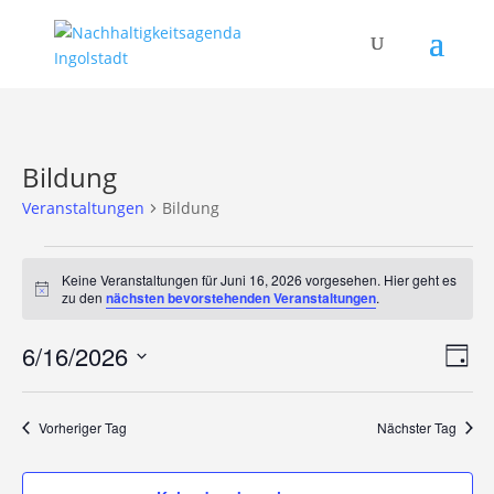
Bildung
Veranstaltungen
Bildung
Veranstaltungen
für
Keine Veranstaltungen für Juni 16, 2026 vorgesehen. Hier geht es
Hinweis
zu den
nächsten bevorstehenden Veranstaltungen
.
Juni
16,
Ans
Ver
6/16/2026
Tag
2026
Ans
Nav
Datum
Nav
wählen.
Vorheriger Tag
Nächster Tag