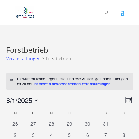
Forstbetrieb
Veranstaltungen
Forstbetrieb
Veranstaltungen
Es wurden keine Ergebnisse für diese Ansicht gefunden. Hier geht
Hinweis
es zu den
nächsten bevorstehenden Veranstaltungen
.
Ans
Ver
6/1/2025
Monat
Ans
Nav
Datum
Nav
Kalender
M
MONTAG
D
DIENSTAG
M
MITTWOCH
D
DONNERSTAG
F
FREITAG
S
SAMSTAG
S
SONNT
wählen.
von
0
0
0
0
0
0
0
26
27
28
29
30
31
1
Veranstaltungen
Veranstaltungen
Veranstaltungen
Veranstaltungen
Veranstaltungen
Veranstaltungen
Veranstaltungen
Veranst
0
0
0
0
0
0
0
2
3
4
5
6
7
8