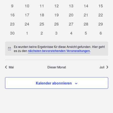
Veranstaltungen
Veranstaltungen
Veranstaltungen
Veranstaltungen
Veranstaltungen
Veranstaltunge
Veranst
0
0
0
0
0
0
0
9
10
11
12
13
14
15
Veranstaltungen
Veranstaltungen
Veranstaltungen
Veranstaltungen
Veranstaltungen
Veranstaltungen
Veranst
0
0
0
0
0
0
0
16
17
18
19
20
21
22
Veranstaltungen
Veranstaltungen
Veranstaltungen
Veranstaltungen
Veranstaltungen
Veranstaltungen
Veranst
0
0
0
0
0
0
0
23
24
25
26
27
28
29
Veranstaltungen
Veranstaltungen
Veranstaltungen
Veranstaltungen
Veranstaltungen
Veranstaltungen
Veranst
0
0
0
0
0
0
0
30
1
2
3
4
5
6
Veranstaltungen
Veranstaltungen
Veranstaltungen
Veranstaltungen
Veranstaltungen
Veranstaltunge
Veranst
Es wurden keine Ergebnisse für diese Ansicht gefunden. Hier geht
Hinweis
es zu den
nächsten bevorstehenden Veranstaltungen
.
Mai
Dieser Monat
Juli
Kalender abonnieren