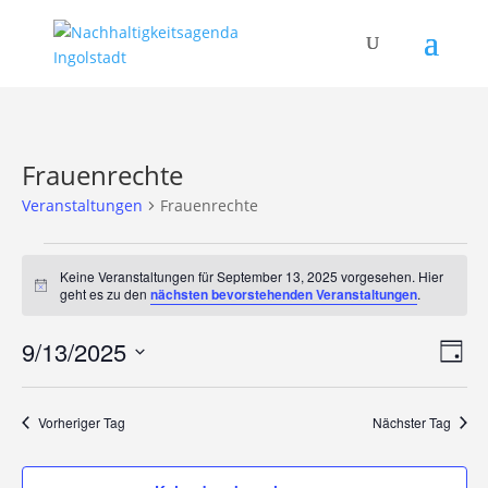
Frauenrechte
Veranstaltungen
Frauenrechte
Veranstaltungen
für
Keine Veranstaltungen für September 13, 2025 vorgesehen. Hier
Hinweis
geht es zu den
nächsten bevorstehenden Veranstaltungen
.
September
13,
Ans
Ver
9/13/2025
Tag
2025
Ans
Nav
Datum
Nav
wählen.
Vorheriger Tag
Nächster Tag