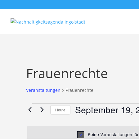
Frauenrechte
Veranstaltungen
Frauenrechte
Veranstaltungen
September 19, 
Heute
für
Datum
September
wählen.
19,
Keine Veranstaltungen fü