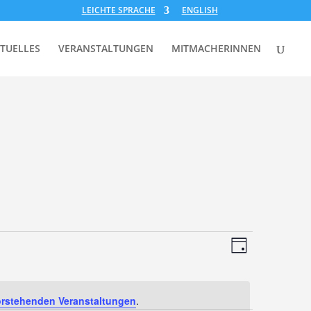
LEICHTE SPRACHE
ENGLISH
TUELLES
VERANSTALTUNGEN
MITMACHERINNEN
Ansichten
Veranstal
Ansichten
Tag
Navigatio
Navigatio
rstehenden Veranstaltungen
.