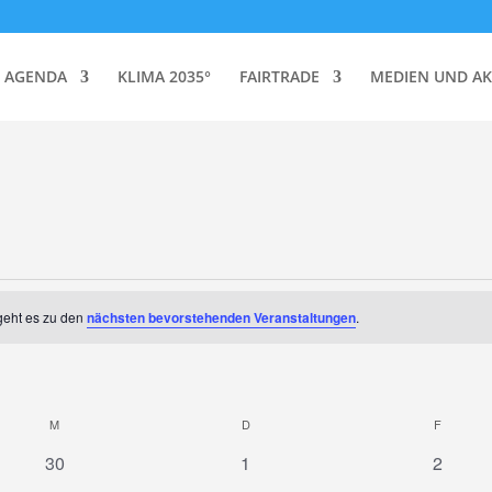
AGENDA
KLIMA 2035°
FAIRTRADE
MEDIEN UND AK
geht es zu den
nächsten bevorstehenden Veranstaltungen
.
M
MITTWOCH
D
DONNERSTAG
F
FREITA
0
0
0
30
1
2
Veranstaltungen
Veranstaltungen
Veranst