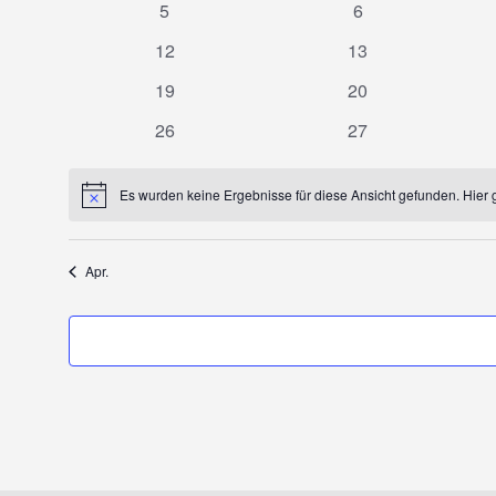
0
0
5
6
Veranstaltungen
Veranstaltungen
0
0
12
13
Veranstaltungen
Veranstaltungen
0
0
19
20
Veranstaltungen
Veranstaltungen
0
0
26
27
Veranstaltungen
Veranstaltungen
Es wurden keine Ergebnisse für diese Ansicht gefunden. Hier 
Hinweis
Apr.