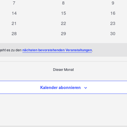
0
0
0
7
8
9
Veranstaltungen
Veranstaltungen
Veranst
0
0
0
14
15
16
Veranstaltungen
Veranstaltungen
Veranst
0
0
0
21
22
23
Veranstaltungen
Veranstaltungen
Veranst
0
0
0
28
29
30
Veranstaltungen
Veranstaltungen
Veranst
geht es zu den
nächsten bevorstehenden Veranstaltungen
.
Dieser Monat
Kalender abonnieren