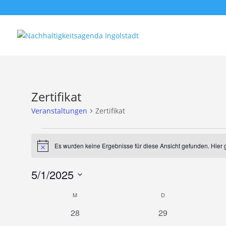
Zertifikat
Veranstaltungen
Zertifikat
Veranstaltungen
Es wurden keine Ergebnisse für diese Ansicht gefunden. Hier 
Hinweis
5/1/2025
Datum
Kalender
M
MONTAG
D
DIENSTAG
wählen.
von
0
0
28
29
Veranstaltungen
Veranstaltungen
Veranstaltungen