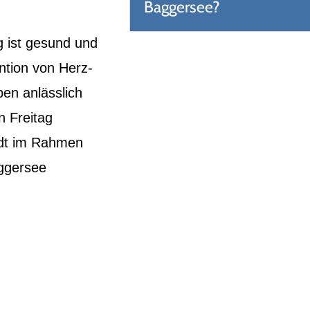
Baggersee?
 ist gesund und
ntion von Herz-
en anlässlich
 Freitag
adt im Rahmen
aggersee