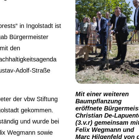
ests“ in Ingolstadt ist
rgab Bürgermeister
mit den
chhaltigkeitsagenda
Gustav-Adolf-Straße
Mit einer weiteren
eter der vbw Stiftung
Baumpflanzung
eröffnete Bürgermeis
golstadt gekommen.
Christian De-Lapuent
lständig und wurde bei
(3.v.r) gemeinsam mi
Felix Wegmann und
Felix Wegmann sowie
Marc Hilgenfeld von 