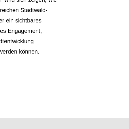
nreichen Stadtwald-
 er ein sichtbares
ches Engagement,
dtentwicklung
 werden können.