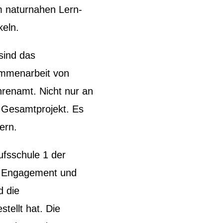
m naturnahen Lern-
keln.
sind das
ammenarbeit von
hrenamt. Nicht nur an
 Gesamtprojekt. Es
ern.
ufsschule 1 der
el Engagement und
d die
tellt hat. Die