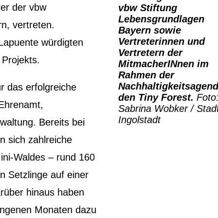
rer der vbw
vbw Stiftung
Lebensgrundlagen
, vertreten.
Bayern sowie
Vertreterinnen und
Lapuente würdigten
Vertretern der
 Projekts.
MitmacherINnen im
Rahmen der
Nachhaltigkeitsagen
ür das erfolgreiche
den Tiny Forest.
Foto
 Ehrenamt,
Sabrina Wobker / Stad
Ingolstadt
waltung. Bereits bei
en sich zahlreiche
Mini-Waldes – rund 160
n Setzlinge auf einer
rüber hinaus haben
rgangenen Monaten dazu