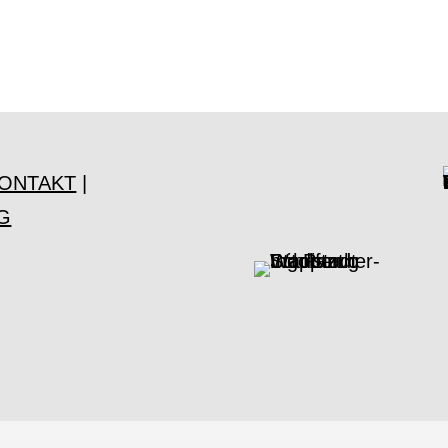
ONTAKT
|
G
t