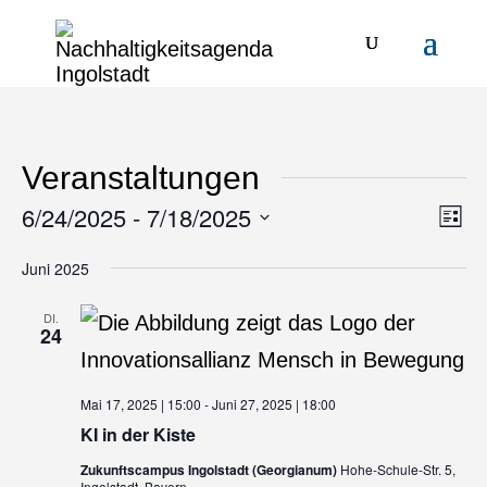
Veranstaltungen
6/24/2025
 - 
7/18/2025
Ansi
Ver
Liste
Ans
Navi
Datum
Juni 2025
Nav
wählen.
DI.
24
Mai 17, 2025 | 15:00
-
Juni 27, 2025 | 18:00
KI in der Kiste
Zukunftscampus Ingolstadt (Georgianum)
Hohe-Schule-Str. 5,
Ingolstadt, Bayern