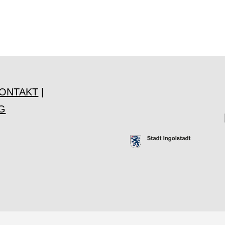
ONTAKT
|
G
t