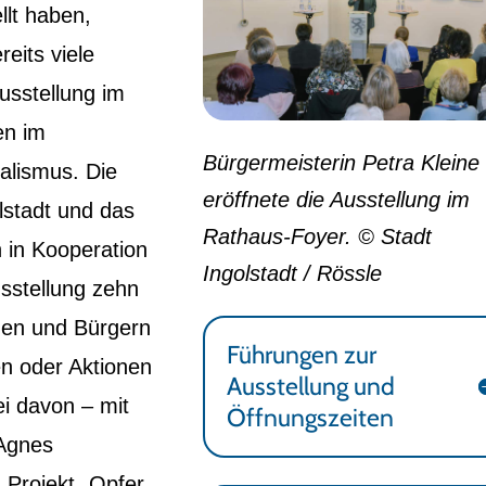
llt haben,
eits viele
usstellung im
en im
Bürgermeisterin Petra Kleine
alismus. Die
eröffnete die Ausstellung im
olstadt und das
Rathaus-Foyer. © Stadt
n in Kooperation
Ingolstadt / Rössle
sstellung zehn
nnen und Bürgern
Führungen zur
en oder Aktionen
Ausstellung und
i davon – mit
Öffnungszeiten
 Agnes
 Projekt „Opfer